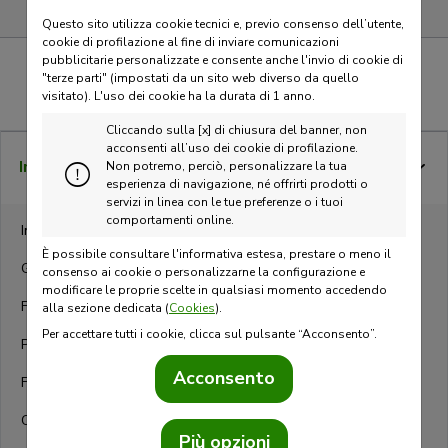
Questo sito utilizza cookie tecnici e, previo consenso dell’utente,
cookie di profilazione al fine di inviare comunicazioni
pubblicitarie personalizzate e consente anche l'invio di cookie di
"terze parti" (impostati da un sito web diverso da quello
visitato).
L'uso dei cookie ha la durata di 1 anno.
Cliccando sulla [x] di chiusura del banner, non
acconsenti all’uso dei cookie di profilazione.
Investimenti
Non potremo, perciò, personalizzare la tua
esperienza di navigazione, né offrirti prodotti o
servizi in linea con le tue preferenze o i tuoi
comportamenti online.
Investimenti
È possibile consultare l'informativa estesa, prestare o meno il
Gestioni Patrimoniali
consenso ai cookie o personalizzarne la configurazione e
modificare le proprie scelte in qualsiasi momento accedendo
Fondi di investimento
alla sezione dedicata (
Cookies
).
Per accettare tutti i cookie, clicca sul pulsante “Acconsento”.
Piani di accumulo in ETF
Acconsento
Fondo pensione
Certificates
Più opzioni