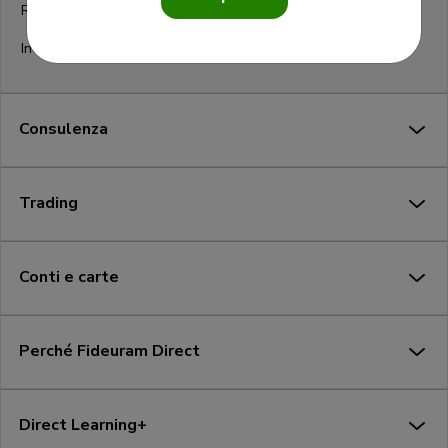
Risparmiare in modo programmato
Investire nel rispetto dei tuoi valori
Consulenza
Trading
Conti e carte
Perché Fideuram Direct
Direct Learning+