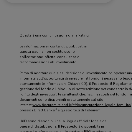
Questa è una comunicazione di marketing
Le informazioni e i contenuti pubblicati in
questa pagina non costituiscono
sollecitazione, offerta, consulenza o
raccomandazione all’investimento.
Prima di adottare qualsiasi decisione di investimento ed operare un
informata sull’opportunità di investire nel fondo, è necessario legg
attentamente le Informazioni Chiave (KID), il Prospetto, il Regolamen
gestione del fondo e il Modulo di sottoscrizione per conoscere in d
i diritti degli investitori, le caratteristiche, rischi e i costi del fondo. Ta
documenti sono disponibili gratuitamente sul sito
internet
www.fideuramireland.ie/it/documentazione_legale_fami_ita/
2
presso i Direct Banker
e gli sportelli di Fideuram.
I KID sono disponibili nella lingua ufficiale locale del
paese di distribuzione. Il Prospetto è disponibile in
inglese. Le informazioni sulle strategie ESG relative alla