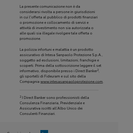
La presente comunicazione non è da
considerarsi rivolta a persone in giurisdizioni
in cui l'offerta al pubblico di prodotti finanziari
o promozione e collocamento di servizi e
attività di investimento non sia autorizzata o
alle quali sia illegale rivolgere tale offerta o
promozione.
La polizza infortuni e malattia è un prodotto
assicurativo di Intesa Sanpaolo Protezione S.p.A.,
soggetto ad esclusioni, limitazioni, franchigie e
scoperti. Prima della sottoscrizione leggere il set
2
informativo, disponibile presso i Direct Banker
,
gli sportelli di Fideuram e sul sito della
Compagnia
www.intesasanpaoloprotezione.com
.
2
I Direct Banker sono professionisti della
Consulenza Finanziaria, Previdenziale e
Assicurativa iscritti all’Albo Unico dei
Consulenti Finanziari.