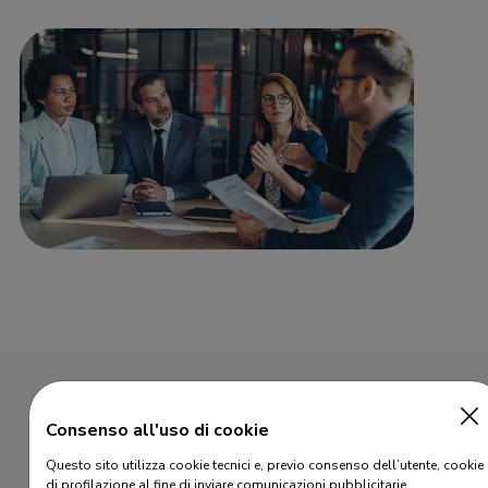
Attiva un piano di
Consenso all'uso di cookie
accumulo (PAC) con
Questo sito utilizza cookie tecnici e, previo consenso dell’utente, cookie
di profilazione al fine di inviare comunicazioni pubblicitarie