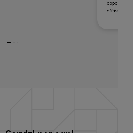
opportunità 
offrire.