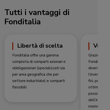
Tutti i vantaggi di
Fonditalia
Libertà di scelta
Versat
Fonditalia offre una gamma
Grazie alla s
completa di comparti azionari e
Fonditalia è 
obbligazionari (specializzati sia
diversi comp
per area geogra­fica che per
l’investimen
settore industriale) e comparti
fici, per limit
flessibili.
ottimizzare i
possibile va
dell’investim
momento per