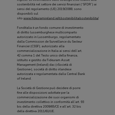
sostenibilità nel settore dei servizi finanziari (“SFDR”) ai
sensi del regolamento (UE) 2019/2088, sono
disponibili sul
sito
www.fideuramireland.ie/it/sostenibilita/sostenibilita/
.
Fonditalia è un fondo comune di investimento
di diritto lussemburghese multicomparto
autorizzato in Lussemburgo, regolamentato
dalla Commission de Surveillance du Secteur
Financier (CSSF), autorizzato alla
commercializzazione in Italia ai sensi dell’art.
42 comma 1 del Testo unico della finanza,
istituito e gestito da Fideuram Asset
Management (Ireland) dac («Società di
Gestione»), società di diritto irlandese
autorizzata e regolamentata dalla Central Bank
of Ireland.
La Società di Gestione può decidere di porre
fine alle disposizioni adottate per la
commercializzazione dei suoi organismi di
investimento collettivo in conformità all’art. 93
bis della direttiva 2009/65/CE e all’art. 32 bis
della direttiva 2011/61/UE.