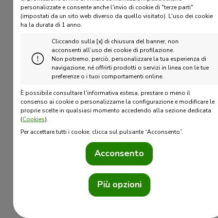
Fonditalia
personalizzate e consente anche l'invio di cookie di "terze parti"
(impostati da un sito web diverso da quello visitato).
L'uso dei cookie
ha la durata di 1 anno.
Se attivi un
nuovo piano di accumulo su
Fonditalia
potrai beneficiare dei seguenti
Cliccando sulla [x] di chiusura del banner, non
acconsenti all’uso dei cookie di profilazione.
vantaggi
:
Non potremo, perciò, personalizzare la tua esperienza di
navigazione, né offrirti prodotti o servizi in linea con le tue
polizza gratuita inclusa
, che permette di
preferenze o i tuoi comportamenti online.
completare il piano e raggiungere i tuoi
È possibile consultare l'informativa estesa, prestare o meno il
obiettivi in caso di eventi avversi¹ (come
consenso ai cookie o personalizzarne la configurazione e modificare le
proprie scelte in qualsiasi momento accedendo alla sezione dedicata
morte da infortunio, invalidità permanente
(
Cookies
).
da malattia, invalidità permanente da
Per accettare tutti i cookie, clicca sul pulsante “Acconsento”.
infortunio)
Acconsento
azzeramento delle spese
amministrative sul versamento iniziale
e sulle singole rate in caso di
Più opzioni
attivazione entro il 31.12.2026
.
1
La copertura verrà attivata solo per persone fisiche e sarà