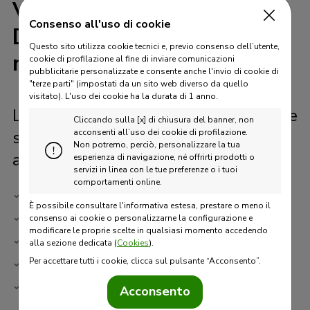
Vuoi conoscere Fideuram
Consenso all'uso di cookie
Direct e saperne di più sul
Questo sito utilizza cookie tecnici e, previo consenso dell’utente,
mondo degli investimenti?
cookie di profilazione al fine di inviare comunicazioni
pubblicitarie personalizzate e consente anche l'invio di cookie di
"terze parti" (impostati da un sito web diverso da quello
visitato).
L'uso dei cookie ha la durata di 1 anno.
L’app Welcome+, con una navigazione
Cliccando sulla [x] di chiusura del banner, non
semplice e intuitiva, ti accompagna
acconsenti all’uso dei cookie di profilazione.
Non potremo, perciò, personalizzare la tua
alla scoperta delle:
esperienza di navigazione, né offrirti prodotti o
servizi in linea con le tue preferenze o i tuoi
comportamenti online.
Analisi dei nostri esperti
È possibile consultare l'informativa estesa, prestare o meno il
Approfondimenti sui mercati finanziari
consenso ai cookie o personalizzarne la configurazione e
modificare le proprie scelte in qualsiasi momento accedendo
Temi di investimento
alla sezione dedicata (
Cookies
).
Il mondo dell’economia sostenibile
Per accettare tutti i cookie, clicca sul pulsante “Acconsento”.
Contenuti di educazione finanziaria
Acconsento