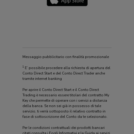
​Messaggio pubblicitario con finalità promozionale​
1
E’ possibile procedere alla richiesta di apertura del
Conto Direct Start e del Conto Direct Trader anche
tramite internet banking
​Per aprire il Conto Direct Start e il Conto Direct
Trading è necessario essere titolari del contratto My
Key che permette di operare con i servizi a distanza
della banca. Se non sei già in possesso di tale
servizio, ti verrà sottoposto il relativo contratto in
fase di sottoscrizione del Conto da te selezionato.
​Per le condizioni contrattuali dei prodotti bancari
citati consulta i Fogli Informativi e la Guida ai servizi