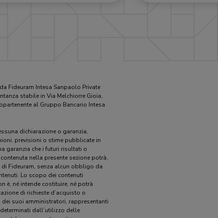
o da Fideuram Intesa Sanpaolo Private
tanza stabile in Via Melchiorre Gioia,
, appartenente al Gruppo Bancario Intesa
 nessuna dichiarazione o garanzia,
ioni, previsioni o stime pubblicate in
garanzia che i futuri risultati o
 contenuta nella presente sezione potrà,
 di Fideuram, senza alcun obbligo da
ntenuti. Lo scopo dei contenuti
 è, né intende costituire, né potrà
azione di richieste d’acquisto o
 dei suoi amministratori, rappresentanti
eterminati dall’utilizzo delle