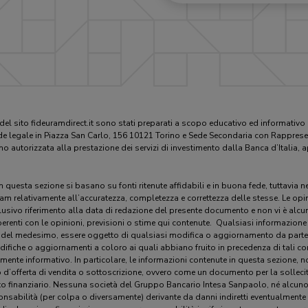
 del sito fideuramdirect.it sono stati preparati a scopo educativo ed informativ
e legale in Piazza San Carlo, 156 10121 Torino e Sede Secondaria con Rappresen
ano autorizzata alla prestazione dei servizi di investimento dalla Banca d’Italia
in questa sezione si basano su fonti ritenute affidabili e in buona fede, tuttavia
ram relativamente all’accuratezza, completezza e correttezza delle stesse. Le opin
ivo riferimento alla data di redazione del presente documento e non vi è alcuna 
erenti con le opinioni, previsioni o stime qui contenute. Qualsiasi informazione
 del medesimo, essere oggetto di qualsiasi modifica o aggiornamento da parte
ifiche o aggiornamenti a coloro ai quali abbiano fruito in precedenza di tali co
ente informativo. In particolare, le informazioni contenute in questa sezione, non
d’offerta di vendita o sottoscrizione, ovvero come un documento per la sollecit
nto finanziario. Nessuna società del Gruppo Bancario Intesa Sanpaolo, né alcuno
sabilità (per colpa o diversamente) derivante da danni indiretti eventualmente d