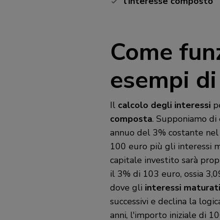
l’interesse composto
Come funz
esempi di
Il
calcolo degli interessi
p
composta
. Supponiamo di 
annuo del 3% costante nel t
100 euro più gli interessi 
capitale investito sarà pro
il 3% di 103 euro, ossia 3,0
dove gli
interessi maturat
successivi e declina la logic
anni, l'importo iniziale di 1