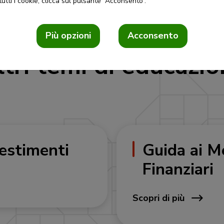
utti i cookie, clicca sul pulsante “Acconsento”.
Più opzioni
Acconsento
ltri temi di educazi
vestimenti
Guida ai M
Finanziari
Scopri di più