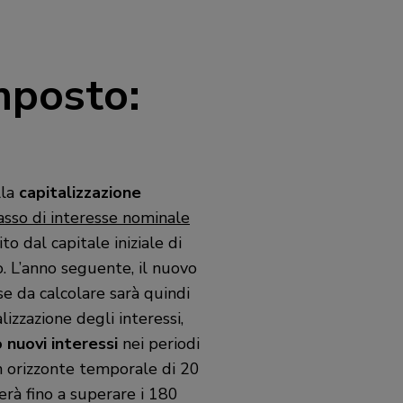
mposto:
lla
capitalizzazione
asso di interesse nominale
 dal capitale iniziale di
o. L’anno seguente, il nuovo
se da calcolare sarà quindi
izzazione degli interessi,
 nuovi interessi
nei periodi
un orizzonte temporale di 20
cerà fino a superare i 180