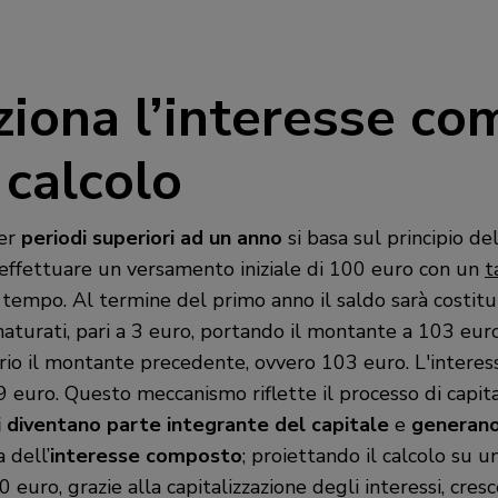
iona l’interesse co
 calcolo
er
periodi superiori ad un anno
si basa sul principio de
effettuare un versamento iniziale di 100 euro con un
t
empo. Al termine del primo anno il saldo sarà costituito
maturati, pari a 3 euro, portando il montante a 103 eur
prio il montante precedente, ovvero 103 euro. L'interes
9 euro. Questo meccanismo riflette il processo di capital
i diventano parte integrante del capitale
e
generano
a dell’
interesse composto
; proiettando il calcolo su 
00 euro, grazie alla capitalizzazione degli interessi, cres