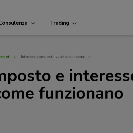
Consulenza
Trading
imenti
Interesse composto vs interesse semplice
mposto e interess
come funzionano