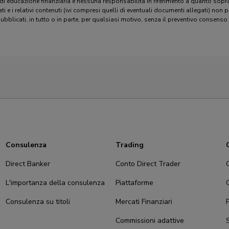
 di educazione finanziaria e nessuna responsabilità in riferimento a quanto so
mati e i relativi contenuti (ivi compresi quelli di eventuali documenti allegati) non p
pubblicati, in tutto o in parte, per qualsiasi motivo, senza il preventivo consenso
Consulenza
Trading
Direct Banker
Conto Direct Trader
L'importanza della consulenza
Piattaforme
Consulenza su titoli
Mercati Finanziari
P
Commissioni adattive
S