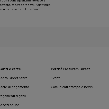
pra potrà conseguentemente essere
otranno essere riprodotti, ridistribuiti,
 scritto da parte di Fideuram.
Conti e carte
Perché Fideuram Direct
Conto Direct Start
Eventi
Carte di pagamento
Comunicati stampa e news
agamenti digitali
ervizi online