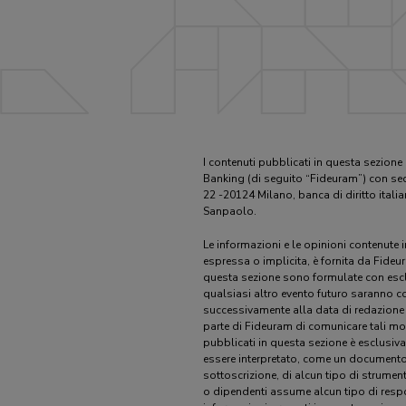
I contenuti pubblicati in questa sezione
Banking (di seguito “Fideuram”) con sed
22 -20124 Milano, banca di diritto itali
Sanpaolo.
Le informazioni e le opinioni contenute 
espressa o implicita, è fornita da Fideu
questa sezione sono formulate con esclus
qualsiasi altro evento futuro saranno co
successivamente alla data di redazione
parte di Fideuram di comunicare tali mod
pubblicati in questa sezione è esclusivam
essere interpretato, come un documento 
sottoscrizione, di alcun tipo di strume
o dipendenti assume alcun tipo di respon