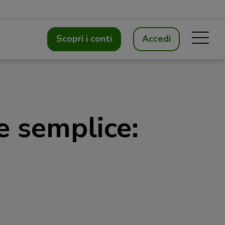
Scopri i conti
Accedi
e semplice: