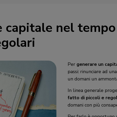
 capitale nel tempo
egolari
Per
generare un capit
passi: rinunciare ad u
un domani un ammontar
In linea generale prog
fatto di piccoli e reg
domani con più consap
Per farlo è opportuno