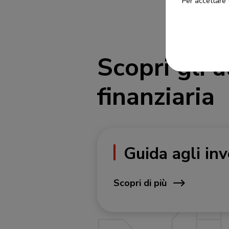
Per accettare t
Scopri gli a
finanziaria
Guida agli in
Scopri di più