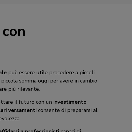
 con
ale
può essere utile procedere a piccoli
na piccola somma oggi per avere in cambio
e più rilevante.
ettare il futuro con un
investimento
olari versamenti
consente di prepararsi al
evolezza.
affidarsi a professionisti
capaci di