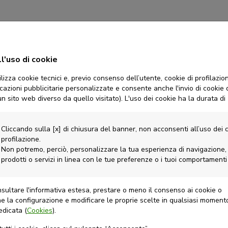
iona l’interesse sem
l'uso di cookie
lizza cookie tecnici e, previo consenso dell’utente, cookie di profilazion
a con l’interesse co
azioni pubblicitarie personalizzate e consente anche l'invio di cookie d
un sito web diverso da quello visitato).
L'uso dei cookie ha la durata di
zzazione composta, il
calcolo
dell'
interesse semplice
n
Cliccando sulla [x] di chiusura del banner, non acconsenti all’uso dei c
i nel capitale, quindi l'
interesse
viene
calcolato
semp
profilazione.
Non potremo, perciò, personalizzare la tua esperienza di navigazione, n
prodotti o servizi in linea con le tue preferenze o i tuoi comportamenti
l
capitale cresce in modo lineare
, mentre con l'intere
maggiore nel tempo
, generando una differenza signific
nsultare l'informativa estesa, prestare o meno il consenso ai cookie o
e la configurazione e modificare le proprie scelte in qualsiasi momen
edicata (
Cookies
).