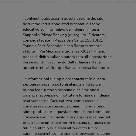
I contenuti pubblicati in questa sezione del sito
fideuramdirect.it sono stati preparati a scopo
educativo ed informativo da Fideuram Intesa
Sanpaolo Private Banking (di seguito “Fideuram”)
con sede legale in Piazza San Carlo, 156 10121
Torino e Sede Secondaria con Rappresentanza
stabile in Via Melchiorre Gioia, 22 -20124 Milano,
banca di diritto italiano autorizzata alla prestazione
dei servizi di investimento dalla Banca d’Italia,
appartenente al Gruppo Bancario Intesa Sanpaolo.
Le informazioni e le opinioni contenute in questa
sezione si basano su fonti ritenute affidabili e in
buona fede, tuttavia nessuna dichiarazione o
garanzia, espressa o implicita, è fornita da Fideuram
relativamente all’accuratezza, completezza e
correttezza delle stesse. Le opinioni, previsioni o
stime pubblicate in questa sezione sono formulate
con esclusivo riferimento alla data di redazione del
presente documento e non vi è alcuna garanzia che i
futuri risultati o qualsiasi altro evento futuro
saranno coerenti con le opinioni, previsioni o stime