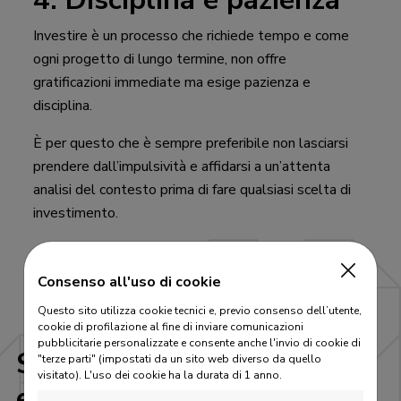
Investire è un processo che richiede tempo e come
ogni progetto di lungo termine, non offre
gratificazioni immediate ma esige pazienza e
disciplina.
È per questo che è sempre preferibile non lasciarsi
prendere dall’impulsività e affidarsi a un’attenta
analisi del contesto prima di fare qualsiasi scelta di
investimento.
Consenso all'uso di cookie
Questo sito utilizza cookie tecnici e, previo consenso dell’utente,
cookie di profilazione al fine di inviare comunicazioni
pubblicitarie personalizzate e consente anche l'invio di cookie di
Scopri gli altri temi di
"terze parti" (impostati da un sito web diverso da quello
visitato).
L'uso dei cookie ha la durata di 1 anno.
educazione finanziaria