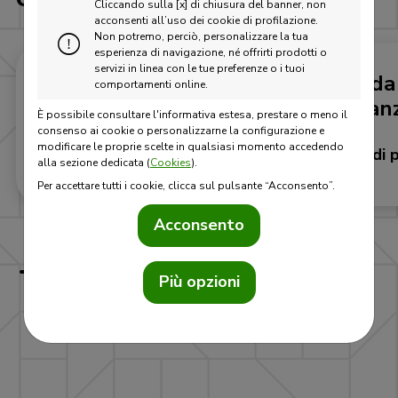
Cliccando sulla [x] di chiusura del banner, non
acconsenti all’uso dei cookie di profilazione.
Non potremo, perciò, personalizzare la tua
esperienza di navigazione, né offrirti prodotti o
servizi in linea con le tue preferenze o i tuoi
Guida agli
Guida 
comportamenti online.
investimenti
Finanz
È possibile consultare l'informativa estesa, prestare o meno il
consenso ai cookie o personalizzarne la configurazione e
modificare le proprie scelte in qualsiasi momento accedendo
Scopri di più
Scopri di p
alla sezione dedicata (
Cookies
).
Per accettare tutti i cookie, clicca sul pulsante “Acconsento”.
Acconsento
Più opzioni