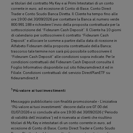
ai titolari del contratto My Key e ai Primi Intestatari di un conto
corrente in euro, ad eccezione di Conto di Base, Conto Direct
Trader e Conto Scudo Banca Diretta. Il Cliente ha tempo fino alle
ore 19:00 del 30/09/2026 per contattare la Banca al numero verde
800.991.188 e richiedere l’invio della proposta contrattuale per la
sottoscrizione del “Fideuram Cash Deposit”. Il Cliente ha 10 giorni
di calendario per sottoscrivere il contratto “Fideuram Cash
Deposit” e allocare le somme a partire dalla data di ricezione in
Alfabeto Fideuram della proposta contrattuale della Banca;
trascorso tale termine non sarà più possibile sottoscrivere il
“Fideuram Cash Deposit” alle condizioni sopra indicate. Per le
condizioni contrattuali del Fideuram Cash Deposit consulta il
Foglio Informativo disponibile sul sito fideuramdirect.it ed in
Filiale. Condizioni contrattuali del servizio DirectPlanETF su
fideuramdirect.it
5
Più valore ai tuoi investimenti
Messaggio pubblicitario con finalità promozionale - L’iniziativa
“Più valore ai tuoi investimenti” decorre dalle ore 07.00 del
01/07/2026 e si conclude alle ore 19.00 del 30/09/2026 (“Periodo
di validità dell’iniziativa”) ed è riservata ai clienti che risultino
titolari di My Key e intestatari di un conto corrente in euro, ad
eccezione di Conto di Base, Conto Direct Trader e Conto Scudo