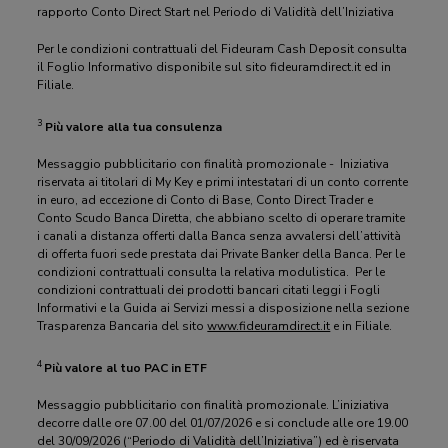
rapporto Conto Direct Start nel Periodo di Validità dell’Iniziativa
Per le condizioni contrattuali del Fideuram Cash Deposit consulta
il Foglio Informativo disponibile sul sito fideuramdirect.it ed in
Filiale.
3
Più valore alla tua consulenza
Messaggio pubblicitario con finalità promozionale - Iniziativa
riservata ai titolari di My Key e primi intestatari di un conto corrente
in euro, ad eccezione di Conto di Base, Conto Direct Trader e
Conto Scudo Banca Diretta, che abbiano scelto di operare tramite
i canali a distanza offerti dalla Banca senza avvalersi dell’attività
di offerta fuori sede prestata dai Private Banker della Banca. Per le
condizioni contrattuali consulta la relativa modulistica. Per le
condizioni contrattuali dei prodotti bancari citati leggi i Fogli
Informativi e la Guida ai Servizi messi a disposizione nella sezione
Trasparenza Bancaria del sito
www.fideuramdirect.it
e in Filiale.
4
Più valore al tuo PAC in ETF
Messaggio pubblicitario con finalità promozionale. L’iniziativa
decorre dalle ore 07.00 del 01/07/2026 e si conclude alle ore 19.00
del 30/09/2026 (“Periodo di Validità dell’Iniziativa”) ed è riservata