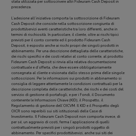
stata utilizzata per sottoscrivere altri Fideuram Cash Deposit in
precedenza.
L’adesione all’iniziativa comporta la sottoscrizione di Fideuram
Cash Deposit che consiste nella sottoscrizione congiunta di
prodotti/servizi aventi caratteristiche tra loro differenti, anche in
termini di rischiosità. In particolare, il cliente, oltre ai rischi tipici
previsti per il conto corrente ed il prodotto Fideuram Cash
Deposit, è esposto anche ai rischi propri dei singoli prodotti in
abbinamento. Per una descrizione dettagliata delle caratteristiche,
dei rischi specifici e dei costi relativi al conto corrente, al prodotto
Fideuram Cash Deposit si rinvia alla relativa documentazione
contrattuale e d’offerta, che deve essere obbligatoriamente
consegnata al cliente e visionata dallo stesso prima delle singole
sottoscrizioni. Per le informazioni sui prodotti in abbinamento si
consiglia di leggere attentamente le condizioni contrattuali per la
descrizione completa delle caratteristiche, dei rischi e dei costi del
servizio di gestione di portafogli, e per i Fondi, il Documento
contenente le Informazioni Chiave (KID), il Prospetto, il
Regolamento di gestione dell’OICVM. Il KID e il Prospetto degli
OICR sono reperibili sui siti istituzionali delle Case di
Investimento. Il Fideuram Cash Deposit non comporta invece, di
per sé, un aggravio di costi, ferma l’applicazione di quelli
contrattualmente previsti per i singoli prodotti oggetto di
abbinamento. Per specifici prodotti/servizi, anche sui siti dei