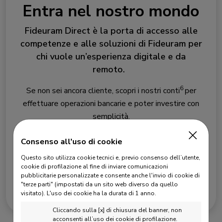
Entra nel nostro mondo
Fideuram Direct è la porta di accesso alle
competenze e alle soluzioni di Fideuram per
chi vuole un’esperienza digitale e da
remoto.
6
Se non sei ancora cliente, scopri i nostri conti
per
effettuare operazioni bancarie e poter investire con
semplicità.
Consenso all'uso di cookie
Diventa Cliente
Questo sito utilizza cookie tecnici e, previo consenso dell’utente,
cookie di profilazione al fine di inviare comunicazioni
pubblicitarie personalizzate e consente anche l'invio di cookie di
"terze parti" (impostati da un sito web diverso da quello
visitato).
L'uso dei cookie ha la durata di 1 anno.
Cliccando sulla [x] di chiusura del banner, non
acconsenti all’uso dei cookie di profilazione.