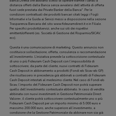
Banca Diretta che abbiano scelto di operare tramite i canali a
distanza offerti dalla Banca senza avvalersi dell’attività di offerta
fuori sede prestata dai Private Banker della Banca". Per le
condizioni contrattuali dei prodotti bancari citati leggi i Fogli
Informativi e la Guida ai Servizi messi a disposizione nella sezione
Trasparenza Bancaria del sito www.fideuramdirect.it e in Filiale.
Per specifici prodotti/servizi, anche sui siti dei rispettivi
emittenti/offerenti (es. Società di Gestione del Risparmio/SICAV,
ecc).
Questa è una comunicazione di marketing. Questo annuncio non
costituisce sollecitazione, offerta, consulenza o raccomandazione
all’investimento. L’iniziativa prevede la sottoscrizione contestuale
di uno o più Fideuram Cash Deposit con l’impossibilità di
sottoscrivere, da parte del cliente, nuovi contratti di Fideuram
Cash Deposit in abbinamento a prodotti (Fondi e/o Sicav e/o GP)
che risultassero in precedenza già abbinati a contratti di Fideuram
Cash Deposit intestati al medesimo cliente. Nel caso di Fondi e/o
Sicav, l’importo del Fideuram Cash Deposit non potrà superare
quello dell’investimento contestuale abbinato. In caso di vendita
abbinata con nuovi investimenti in Gestione Patrimoniale Direct
Valore+, il cliente potrà sottoscrivere contestualmente uno o più
Fideuram Cash Deposit per un importo minimo di 5.000 euro e
massimo 200.000 euro, anche superiore all’investimento, a
condizione che la Gestione Patrimoniale da abbinare non sia già