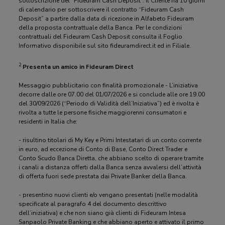
sottoscrizione del “Fideuram Cash Deposit”. Il Cliente ha 10 giorni
di calendario per sottoscrivere il contratto “Fideuram Cash
Deposit” a partire dalla data di ricezione in Alfabeto Fideuram
della proposta contrattuale della Banca. Per le condizioni
contrattuali del Fideuram Cash Deposit consulta il Foglio
Informativo disponibile sul sito fideuramdirect.it ed in Filiale.
2
Presenta un amico in Fideuram Direct
Messaggio pubblicitario con finalità promozionale - L’iniziativa
decorre dalle ore 07.00 del 01/07/2026 e si conclude alle ore 19.00
del 30/09/2026 (“Periodo di Validità dell’Iniziativa”) ed è rivolta è
rivolta a tutte le persone fisiche maggiorenni consumatori e
residenti in Italia che:
- risultino titolari di My Key e Primi Intestatari di un conto corrente
in euro, ad eccezione di Conto di Base, Conto Direct Trader e
Conto Scudo Banca Diretta, che abbiano scelto di operare tramite
i canali a distanza offerti dalla Banca senza avvalersi dell’attività
di offerta fuori sede prestata dai Private Banker della Banca.
- presentino nuovi clienti e/o vengano presentati (nelle modalità
specificate al paragrafo 4 del documento descrittivo
dell’iniziativa) e che non siano già clienti di Fideuram Intesa
Sanpaolo Private Banking e che abbiano aperto e attivato il primo