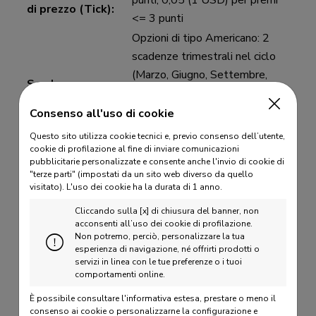
punti; 0,05 (1 USD) per premi
di prezzo (Tick):
<= 3 punti
Opzioni di tipo Americano: 2
scadenze trimestrali nel ciclo
(Marzo, Giugno, Settembre,
Scadenze
Dicembre), 2 scadenze
quotate:
mensili. Opzioni di tipo Europeo:
Consenso all'uso di cookie
4 scadenze mensili.
Consulta il
Questo sito utilizza cookie tecnici e, previo consenso dell’utente,
calendario
cookie di profilazione al fine di inviare comunicazioni
pubblicitarie personalizzate e consente anche l'invio di cookie di
Opzioni di tipo Americano.
"terze parti" (impostati da un sito web diverso da quello
Terzo venerdì del mese di
visitato).
L'uso dei cookie ha la durata di 1 anno.
Ultimo giorno di
scadenza. Opzioni di tipo
Cliccando sulla [x] di chiusura del banner, non
negoziazione:
Europeo. Ultimo giorno di
acconsenti all’uso dei cookie di profilazione.
Non potremo, perciò, personalizzare la tua
Borsa aperta del mese di
esperienza di navigazione, né offrirti prodotti o
scadenza.
Consulta il calendario
servizi in linea con le tue preferenze o i tuoi
comportamenti online.
Opzioni di tipo Americano.
(Scadenze Trimestrali). Opzioni
È possibile consultare l'informativa estesa, prestare o meno il
Esercizio:
consenso ai cookie o personalizzarne la configurazione e