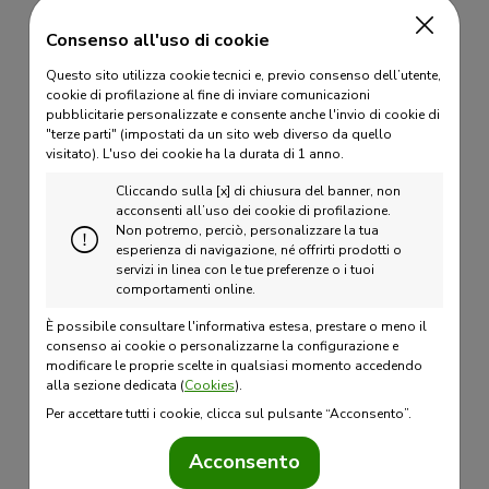
di prezzo (Tick):
Valore Tick:
12,5 $
Consenso all'uso di cookie
Quotazione:
Centesimi di dollaro per Staio
Questo sito utilizza cookie tecnici e, previo consenso dell’utente,
Scadenze
Consulta il calendario del
cookie di profilazione al fine di inviare comunicazioni
pubblicitarie personalizzate e consente anche l'invio di cookie di
quotate:
mercato
"terze parti" (impostati da un sito web diverso da quello
Il giorno di borsa aperta
visitato).
L'uso dei cookie ha la durata di 1 anno.
Ultimo giorno di
precedente il 15esimo giorno di
Cliccando sulla [x] di chiusura del banner, non
negoziazione:
calendario del mese di
acconsenti all’uso dei cookie di profilazione.
Non potremo, perciò, personalizzare la tua
riferimento
esperienza di navigazione, né offrirti prodotti o
Consegna fisica del
servizi in linea con le tue preferenze o i tuoi
Regolamento:
comportamenti online.
sottostante*
Ultimo giorno di Borsa aperta
È possibile consultare l'informativa estesa, prestare o meno il
Primo giorno di
consenso ai cookie o personalizzarne la configurazione e
del mese precedente a quello
notifica:
modificare le proprie scelte in qualsiasi momento accedendo
di scadenza
alla sezione dedicata (
Cookies
).
S** (S + mese +
Per accettare tutti i cookie, clicca sul pulsante “Acconsento”.
Simbolo:
anno).
Visualizza tabella codici
Acconsento
mensili