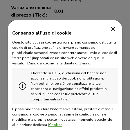
Variazione minima
0,01
di prezzo (Tick):
Valore Tick:
10 $
Quotazione:
Dollari per barile
Consenso all'uso di cookie
Scadenze
Consulta il calendario del
Questo sito utilizza cookie tecnici e, previo consenso dell’utente,
quotate:
mercato
cookie di profilazione al fine di inviare comunicazioni
pubblicitarie personalizzate e consente anche l'invio di cookie di
Il terzo giorno di borsa aperta
"terze parti" (impostati da un sito web diverso da quello
precedente al 25° giorno di
visitato).
L'uso dei cookie ha la durata di 1 anno.
calendario del mese
Cliccando sulla [x] di chiusura del banner, non
precedente quello di
acconsenti all’uso dei cookie di profilazione.
Non potremo, perciò, personalizzare la tua
Ultimo giorno di
riferimento. Se il 25 è un giorno
esperienza di navigazione, né offrirti prodotti o
negoziazione:
festivo, le contrattazioni
servizi in linea con le tue preferenze o i tuoi
comportamenti online.
scadono il terzo giorno di borsa
aperta precedente l'ultimo
È possibile consultare l'informativa estesa, prestare o meno il
consenso ai cookie o personalizzarne la configurazione e
giorno di borsa aperta prima del
modificare le proprie scelte in qualsiasi momento accedendo
25
alla sezione dedicata (
Cookies
).